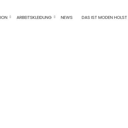
ION
ARBEITSKLEIDUNG
NEWS
DAS IST MODEN HOLST
momento.
moden Holst
workwear
Service
Jeans & Co.